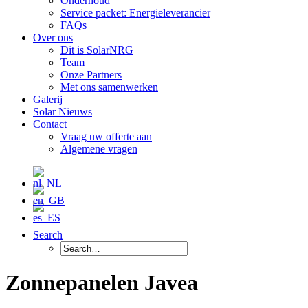
Onderhoud
Service packet: Energieleverancier
FAQs
Over ons
Dit is SolarNRG
Team
Onze Partners
Met ons samenwerken
Galerij
Solar Nieuws
Contact
Vraag uw offerte aan
Algemene vragen
Search
Zonnepanelen Javea