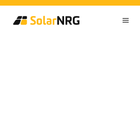
Particulieren
Collectieven
Bedrijven
Zonne-energie Installaties
Batterij Oplossingen
Backup Systemen
Laadpalen
Alle diensten van A tot Z
Onderhoud
Service packet: Energieleverancier
FAQs
solar panels elche
Dit is SolarNRG
Team
Onze Partners
Met ons samenwerken
Vraag uw offerte aan
Algemene vragen