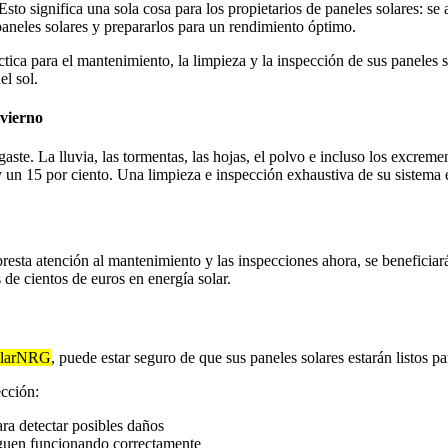
Esto significa una sola cosa para los propietarios de paneles solares: se
paneles solares y prepararlos para un rendimiento óptimo.
áctica para el mantenimiento, la limpieza y la inspección de sus paneles
l sol.
nvierno
gaste. La lluvia, las tormentas, las hojas, el polvo e incluso los excrem
 un 15 por ciento. Una limpieza e inspección exhaustiva de su sistema 
 presta atención al mantenimiento y las inspecciones ahora, se benefici
de cientos de euros en energía solar.
larNRG
, puede estar seguro de que sus paneles solares estarán listos p
ección:
para detectar posibles daños
iguen funcionando correctamente