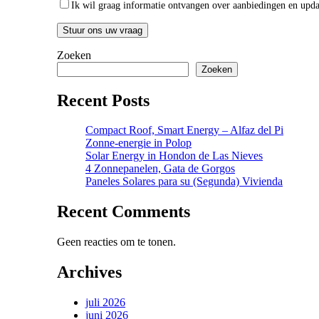
Ik wil graag informatie ontvangen over aanbiedingen en upda
Zoeken
Zoeken
Recent Posts
Compact Roof, Smart Energy – Alfaz del Pi
Zonne-energie in Polop
Solar Energy in Hondon de Las Nieves
4 Zonnepanelen, Gata de Gorgos
Paneles Solares para su (Segunda) Vivienda
Recent Comments
Geen reacties om te tonen.
Archives
juli 2026
juni 2026