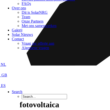
FAQs
Over ons
Dit is SolarNRG
Team
Onze Partners
Met ons samenwerken
Galerij
Solar Nieuws
Contact
Vraag uw offerte aan
Algemene vragen
Search
fotovoltaica