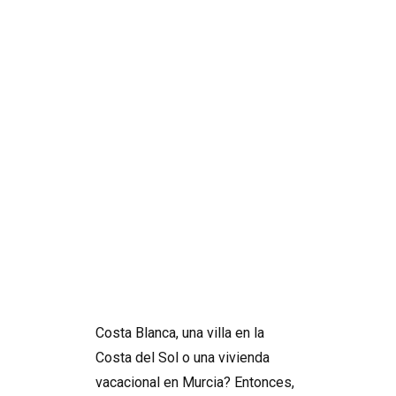
Una Inversión
Inteligente para
Reducir los
Costes
Energéticos
Search
¿Sueña con una propiedad en la
Costa Blanca, una villa en la
Costa del Sol o una vivienda
vacacional en Murcia? Entonces,