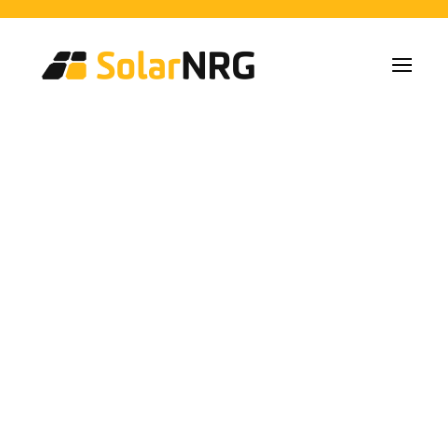
Particulieren
Collectieven
Bedrijven
Zonne-energie Installaties
Batterij Oplossingen
Backup Systemen
Laadpalen
Alle diensten van A tot Z
Onderhoud
Service packet: Energieleverancier
FAQs
energías
Dit is SolarNRG
Team
Onze Partners
renovables
Met ons samenwerken
Vraag uw offerte aan
Algemene vragen