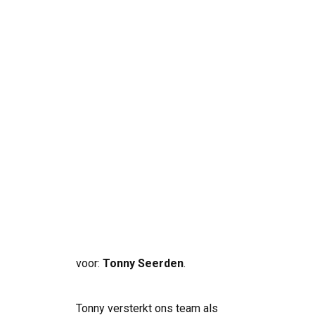
Bij
SolarNRG
staan we nooit
stil. De vraag naar duurzame
energie groeit, en om onze
klanten nog beter van dienst te
Search
kunnen zijn, breiden we ons team
verder uit. Met trots stellen we
onze nieuwste aanwinst aan je
voor:
Tonny Seerden
.
Tonny versterkt ons team als