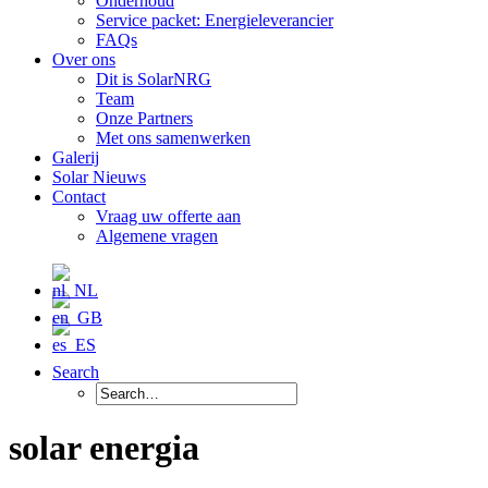
Onderhoud
Service packet: Energieleverancier
FAQs
Over ons
Dit is SolarNRG
Team
Onze Partners
Met ons samenwerken
Galerij
Solar Nieuws
Contact
Vraag uw offerte aan
Algemene vragen
Search
solar energia