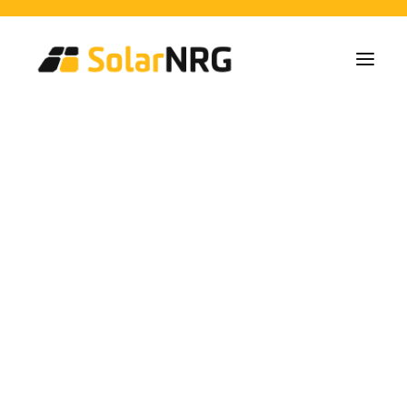
Particulieren
Collectieven
Bedrijven
Zonne-energie Installaties
Batterij Oplossingen
Backup Systemen
Laadpalen
Alle diensten van A tot Z
Onderhoud
Service packet: Energieleverancier
FAQs
aanbeveling
Dit is SolarNRG
Team
Onze Partners
Met ons samenwerken
Vraag uw offerte aan
Algemene vragen