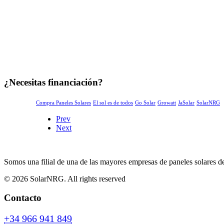
¿Necesitas financiación?
Compra Paneles Solares
El sol es de todos
Go Solar
Growatt
JaSolar
SolarNRG
Prev
Next
Somos una filial de una de las mayores empresas de paneles solares d
© 2026 SolarNRG.
All rights reserved
Contacto
+34 966 941 849