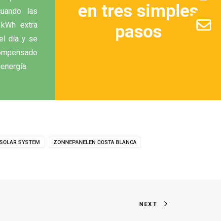
en tres simples
cuando las
l kWh extra
pasos
el día y se
compensado
 energía.
SOLAR SYSTEM
ZONNEPANELEN COSTA BLANCA
NEXT