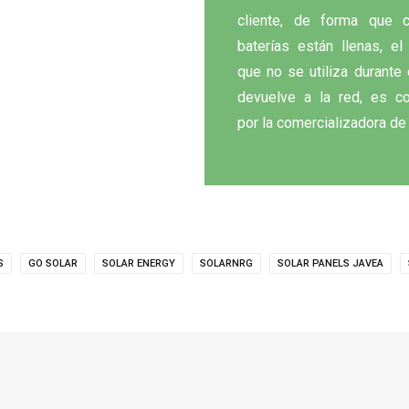
cliente, de forma que 
baterías están llenas, e
que no se utiliza durante 
devuelve a la red, es 
por la comercializadora de
S
GO SOLAR
SOLAR ENERGY
SOLARNRG
SOLAR PANELS JAVEA