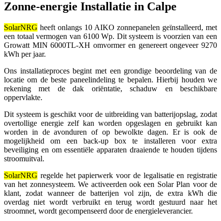
Zonne-energie Installatie in Calpe
SolarNRG
heeft onlangs 10 AIKO zonnepanelen geïnstalleerd, met
een totaal vermogen van 6100 Wp. Dit systeem is voorzien van een
Growatt MIN 6000TL-XH omvormer en genereert ongeveer 9270
kWh per jaar.
Ons installatieproces begint met een grondige beoordeling van de
locatie om de beste paneelindeling te bepalen. Hierbij houden we
rekening met de dak oriëntatie, schaduw en beschikbare
oppervlakte.
Dit systeem is geschikt voor de uitbreiding van batterijopslag, zodat
overtollige energie zelf kan worden opgeslagen en gebruikt kan
worden in de avonduren of op bewolkte dagen. Er is ook de
mogelijkheid om een ​​back-up box te installeren voor extra
beveiliging en om essentiële apparaten draaiende te houden tijdens
stroomuitval.
SolarNRG
regelde het papierwerk voor de legalisatie en registratie
van het zonnesysteem. We activeerden ook een Solar Plan voor de
klant, zodat wanneer de batterijen vol zijn, de extra kWh die
overdag niet wordt verbruikt en terug wordt gestuurd naar het
stroomnet, wordt gecompenseerd door de energieleverancier.