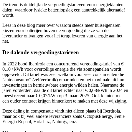
De trend is duidelijk: de vergoedingstarieven voor energieklanten
dalen, waardoor fysieke batterijopslag een aantrekkelijk alternatief
wordt.
Lees in deze blog meer over waarom steeds meer huiseigenaren
kiezen voor batterijen boven de vergoeding die ze van de
leverancier ontvangen voor het terug leveren van energie aan het
net.
De dalende vergoedingstarieven
In 2022 bood Iberdrola een concurrerend vergoedingstarief van €
0,10 / kWh voor overtollige energie die via zonnepanelen wordt
opgewekt. Dit tarief was zeer welkom voor veel consumenten die
“autoconsumo” (zelfverbruik) omarmden en het maximale uit hun
investeringen in hernieuwbare energie wilden halen. Naarmate de
jaren vorderden, daalde dit tarief echter naar € 0,08/kWh in 2024 en
meest recent naar € 0,07/kWh op 3 maart 2025. Ook klanten met
een ouder contract krijgen binnenkort te maken met deze wijziging.
Deze daling in compensatie vindt niet alleen plaats bij Iberdrola,
maar ook bij veel andere leveranciers zoals OctopusEnergy, Fenie
Energia Repsol, HolaLuz, Naturgy, enz.