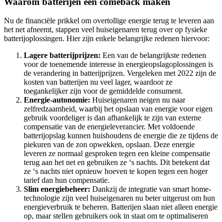
Waarom batterijen een comeback maken
Nu de financiële prikkel om overtollige energie terug te leveren aan
het net afneemt, stappen veel huiseigenaren terug over op fysieke
batterijoplossingen. Hier zijn enkele belangrijke redenen hiervoor:
Lagere batterijprijzen:
Een van de belangrijkste redenen
voor de toenemende interesse in energieopslagoplossingen is
de verandering in batterijprijzen. Vergeleken met 2022 zijn de
kosten van batterijen nu veel lager, waardoor ze
toegankelijker zijn voor de gemiddelde consument.
Energie-autonomie:
Huiseigenaren neigen nu naar
zelfredzaamheid, waarbij het opslaan van energie voor eigen
gebruik voordeliger is dan afhankelijk te zijn van externe
compensatie van de energieleverancier. Met voldoende
batterijopslag kunnen huishoudens de energie die ze tijdens de
piekuren van de zon opwekken, opslaan. Deze energie
leveren ze normaal gesproken tegen een kleine compensatie
terug aan het net en gebruiken ze ‘s nachts. Dit betekent dat
ze ‘s nachts niet opnieuw hoeven te kopen tegen een hoger
tarief dan hun compensatie.
Slim energiebeheer:
Dankzij de integratie van smart home-
technologie zijn veel huiseigenaren nu beter uitgerust om hun
energieverbruik te beheren. Batterijen slaan niet alleen energie
op, maar stellen gebruikers ook in staat om te optimaliseren