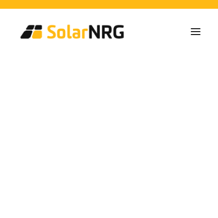
Home Owners
Collectives
Business
Solar Panel Installations
Battery Solutions
Back-Up System
EV-Chargers
Hoe eenvoudig is het
All Services from A to Z
Maintenance
Service package: Energy supplier!
om een zonne-energie
FAQs
This is SolarNRG
installatie aan te
Team
Our Partners
Work with us
schaffen bij SolarNRG?
Request a Quote
General Enquiries