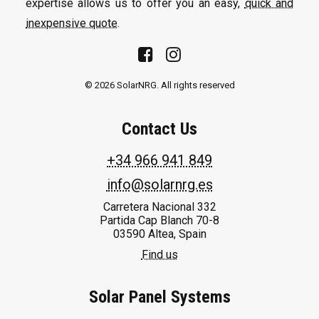
expertise allows us to offer you an easy,
quick and
inexpensive quote
.
© 2026 SolarNRG.
All rights reserved
Contact Us
+34 966 941 849
info@solarnrg.es
Carretera Nacional 332
Partida Cap Blanch 70-8
03590 Altea, Spain
Find us
Solar Panel Systems