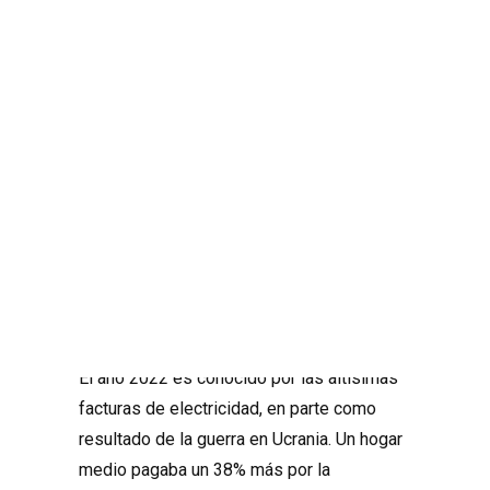
QUIERO LA MEJOR 
TARIFA: (ELIGE OPCIÓN: 
“LICENCIAS Y OTROS 
SERVICIOS”)
Search
El año 2022 es conocido por las altísimas
facturas de electricidad, en parte como
resultado de la guerra en Ucrania. Un hogar
medio pagaba un 38% más por la