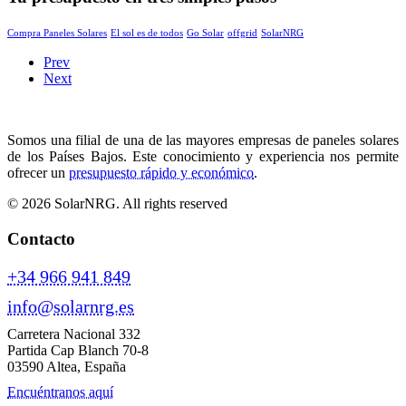
Compra Paneles Solares
El sol es de todos
Go Solar
offgrid
SolarNRG
Prev
Next
Somos una filial de una de las mayores empresas de paneles solares
de los Países Bajos. Este conocimiento y experiencia nos permite
ofrecer un
presupuesto rápido y económico
.
© 2026 SolarNRG.
All rights reserved
Contacto
+34 966 941 849
info@solarnrg.es
Carretera Nacional 332
Partida Cap Blanch 70-8
03590 Altea, España
Encuéntranos aquí