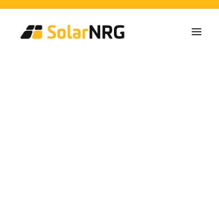
Particulares
Colectivos
Empresas
Instalaciones de Paneles Solares
Soluciones de Baterías
Sistema de Respaldo
Cargadores EV
Servicios desde la A a la Z
Mantenimiento
Paquete de servicios: Proveedor de energía
FAQs
Así es SolarNRG
Equipo
Nuestros Socios
Trabaja con nosotros
Pedir presupuesto
Consultas generales