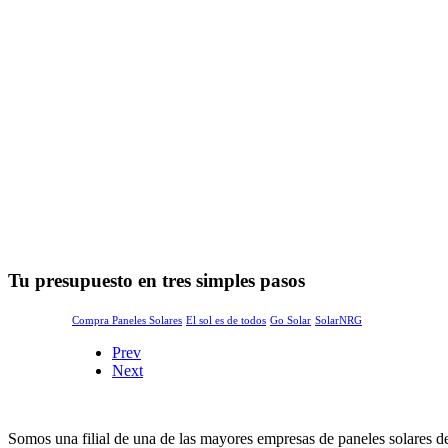
Tu presupuesto en tres simples pasos
Compra Paneles Solares
El sol es de todos
Go Solar
SolarNRG
Prev
Next
Somos una filial de una de las mayores empresas de paneles solares d