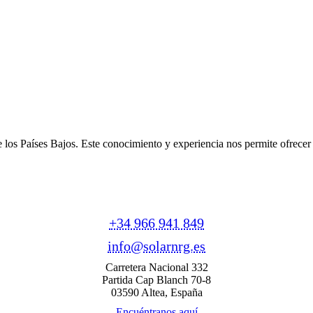
e los Países Bajos. Este conocimiento y experiencia nos permite ofrece
+34 966 941 849
info@solarnrg.es
Carretera Nacional 332
Partida Cap Blanch 70-8
03590 Altea, España
Encuéntranos aquí