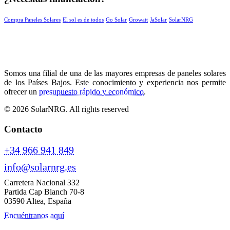
Compra Paneles Solares
El sol es de todos
Go Solar
Growatt
JaSolar
SolarNRG
Somos una filial de una de las mayores empresas de paneles solares
de los Países Bajos. Este conocimiento y experiencia nos permite
ofrecer un
presupuesto rápido y económico
.
© 2026 SolarNRG.
All rights reserved
Contacto
+34 966 941 849
info@solarnrg.es
Carretera Nacional 332
Partida Cap Blanch 70-8
03590 Altea, España
Encuéntranos aquí