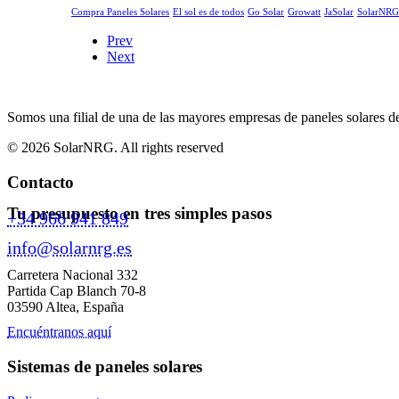
Compra Paneles Solares
El sol es de todos
Go Solar
Growatt
JaSolar
SolarNRG
Prev
Next
Somos una filial de una de las mayores empresas de paneles solares d
© 2026 SolarNRG.
All rights reserved
Contacto
Tu presupuesto en tres simples pasos
+34 966 941 849
info@solarnrg.es
Carretera Nacional 332
Partida Cap Blanch 70-8
03590 Altea, España
Encuéntranos aquí
Sistemas de paneles solares