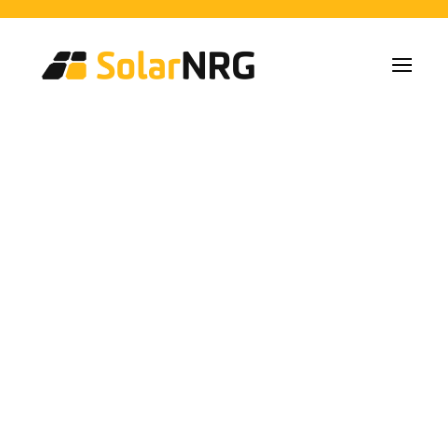
Particulares
Colectivos
Empresas
Instalaciones de Paneles Solares
Soluciones de Baterías
Sistema de Respaldo
Cargadores EV
Servicios desde la A a la Z
Mantenimiento
Paquete de servicios: Proveedor de energía
FAQs
Así es SolarNRG
Equipo
Nuestros Socios
Trabaja con nosotros
Pedir presupuesto
Consultas generales