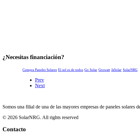
¿Necesitas financiación?
Compra Paneles Solares
El sol es de todos
Go Solar
Growatt
JaSolar
SolarNRG
Prev
Next
Somos una filial de una de las mayores empresas de paneles solares d
© 2026 SolarNRG.
All rights reserved
Contacto