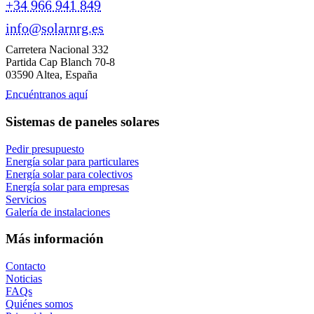
+34 966 941 849
info@solarnrg.es
Carretera Nacional 332
Partida Cap Blanch 70-8
03590 Altea, España
Encuéntranos aquí
Sistemas de paneles solares
Pedir presupuesto
Energía solar para particulares
Energía solar para colectivos
Energía solar para empresas
Servicios
Galería de instalaciones
Más información
Contacto
Noticias
FAQs
Quiénes somos