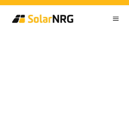
Particulares
Colectivos
Empresas
Instalaciones de Paneles Solares
Soluciones de Baterías
Sistema de Respaldo
Cargadores EV
Servicios desde la A a la Z
Mantenimiento
Paquete de servicios: Proveedor de energía
FAQs
Así es SolarNRG
Equipo
Nuestros Socios
Trabaja con nosotros
Pedir presupuesto
Consultas generales