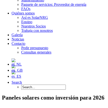
Mantenimiento
Paquete de servicios: Proveedor de energía
FAQs
Quiénes somos
Así es SolarNRG
Equipo
Nuestros Socios
Trabaja con nosotros
Galería
Noticias
Contacto
Pedir presupuesto
Consultas generales
Search
Paneles solares como inversión para 2026