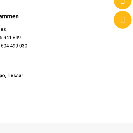
Kammen
.es
66 941 849
 604 499 030
po, Tessa!