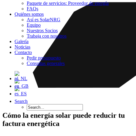
Paquete de servicios: Proveedor de energía
FAQs
Quiénes somos
Así es SolarNRG
Equipo
Nuestros Socios
Trabaja con nosotros
Galería
Noticias
Contacto
Pedir presupuesto
Consultas generales
Search
Cómo la energía solar puede reducir tu
factura energética