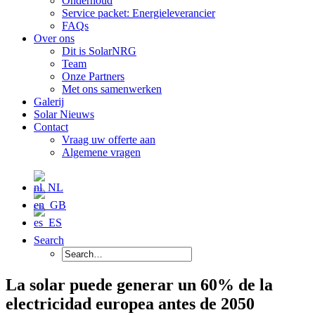
Onderhoud
Service packet: Energieleverancier
FAQs
Over ons
Dit is SolarNRG
Team
Onze Partners
Met ons samenwerken
Galerij
Solar Nieuws
Contact
Vraag uw offerte aan
Algemene vragen
Search
La solar puede generar un 60% de la
electricidad europea antes de 2050