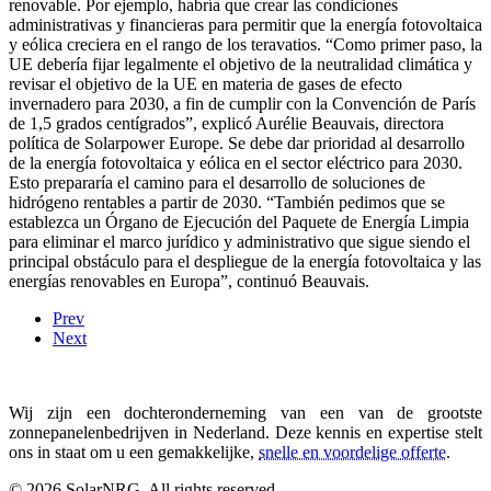
renovable. Por ejemplo, habría que crear las condiciones
administrativas y financieras para permitir que la energía fotovoltaica
y eólica creciera en el rango de los teravatios. “Como primer paso, la
UE debería fijar legalmente el objetivo de la neutralidad climática y
revisar el objetivo de la UE en materia de gases de efecto
invernadero para 2030, a fin de cumplir con la Convención de París
de 1,5 grados centígrados”, explicó Aurélie Beauvais, directora
política de Solarpower Europe. Se debe dar prioridad al desarrollo
de la energía fotovoltaica y eólica en el sector eléctrico para 2030.
Esto prepararía el camino para el desarrollo de soluciones de
hidrógeno rentables a partir de 2030. “También pedimos que se
establezca un Órgano de Ejecución del Paquete de Energía Limpia
para eliminar el marco jurídico y administrativo que sigue siendo el
principal obstáculo para el despliegue de la energía fotovoltaica y las
energías renovables en Europa”, continuó Beauvais.
Prev
Next
Wij zijn een dochteronderneming van een van de grootste
zonnepanelenbedrijven in Nederland. Deze kennis en expertise stelt
ons in staat om u een gemakkelijke,
snelle en voordelige offerte
.
© 2026 SolarNRG.
All rights reserved