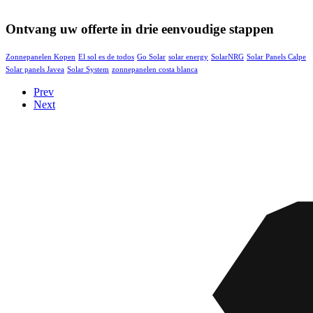
Ontvang uw offerte in drie eenvoudige stappen
Zonnepanelen Kopen
El sol es de todos
Go Solar
solar energy
SolarNRG
Solar Panels Calpe
Solar panels Javea
Solar System
zonnepanelen costa blanca
Prev
Next