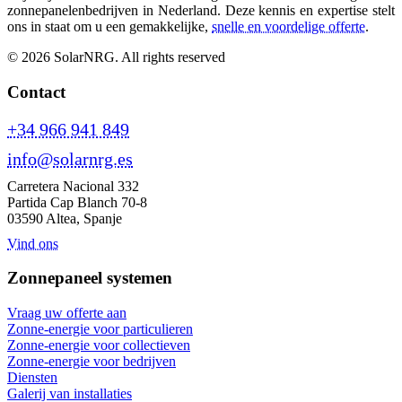
zonnepanelenbedrijven in Nederland. Deze kennis en expertise stelt
ons in staat om u een gemakkelijke,
snelle en voordelige offerte
.
© 2026 SolarNRG.
All rights reserved
Contact
+34 966 941 849
info@solarnrg.es
Carretera Nacional 332
Partida Cap Blanch 70-8
03590 Altea, Spanje
Vind ons
Zonnepaneel systemen
Vraag uw offerte aan
Zonne-energie voor particulieren
Zonne-energie voor collectieven
Zonne-energie voor bedrijven
Diensten
Galerij van installaties