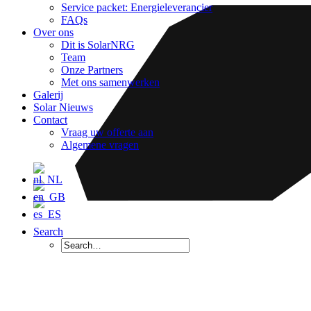
Service packet: Energieleverancier
FAQs
Over ons
Dit is SolarNRG
Team
Onze Partners
Met ons samenwerken
Galerij
Solar Nieuws
Contact
Vraag uw offerte aan
Algemene vragen
Search