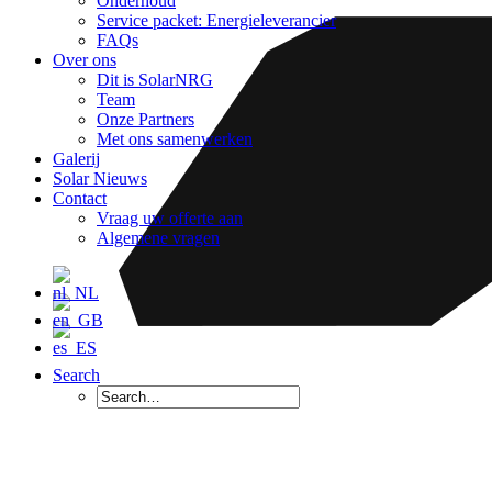
Onderhoud
Service packet: Energieleverancier
FAQs
Over ons
Dit is SolarNRG
Team
Onze Partners
Met ons samenwerken
Galerij
Solar Nieuws
Contact
Vraag uw offerte aan
Algemene vragen
Search