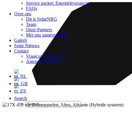
Service packet: Energieleverancier
FAQs
Over ons
Dit is SolarNRG
Team
Onze Partners
Met ons samenwerken
Galerij
Solar Nieuws
Contact
Vraag uw offerte aan
Algemene vragen
Search