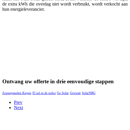
de extra kWh die overdag niet wordt verbruikt, wordt verkocht aan
hun energieleverancier.
Ontvang uw offerte in drie eenvoudige stappen
Zonnepanelen Kopen
El sol es de todos
Go Solar
Growatt
SolarNRG
Prev
Next