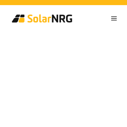
Particulieren
Collectieven
Bedrijven
Zonne-energie Installaties
Batterij Oplossingen
Backup Systemen
Laadpalen
Alle diensten van A tot Z
Onderhoud
Service packet: Energieleverancier
FAQs
Dit is SolarNRG
Team
Onze Partners
Met ons samenwerken
Vraag uw offerte aan
Algemene vragen