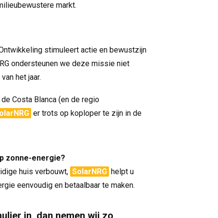
milieubewustere markt.
twikkeling stimuleert actie en bewustzijn
NRG ondersteunen we deze missie niet
van het jaar.
de Costa Blanca (en de regio
olarNRG
er trots op koploper te zijn in de
op zonne-energie?
idige huis verbouwt,
SolarNRG
helpt u
rgie eenvoudig en betaalbaar te maken.
lier in, dan nemen wij zo