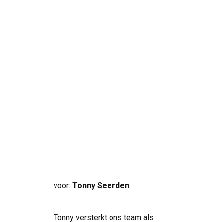
Bij
SolarNRG
staan we nooit
stil. De vraag naar duurzame
energie groeit, en om onze
klanten nog beter van dienst te
Search
kunnen zijn, breiden we ons team
verder uit. Met trots stellen we
onze nieuwste aanwinst aan je
voor:
Tonny Seerden
.
Tonny versterkt ons team als