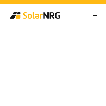
Home Owners
Collectives
Business
Solar Panel Installations
Battery Solutions
Back-Up System
EV-Chargers
All Services from A to Z
Maintenance
Service package: Energy supplier!
FAQs
Solar Energia
This is SolarNRG
Team
Our Partners
Alicante
Work with us
Request a Quote
General Enquiries