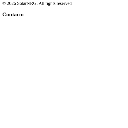
© 2026 SolarNRG.
All rights reserved
Contacto
+34 966 941 849
info@solarnrg.es
Carretera Nacional 332
Partida Cap Blanch 70-8
03590 Altea, España
Encuéntranos aquí
Sistemas de paneles solares
Pedir presupuesto
Energía solar para particulares
Energía solar para colectivos
Energía solar para empresas
Servicios
Galería de instalaciones
Más información