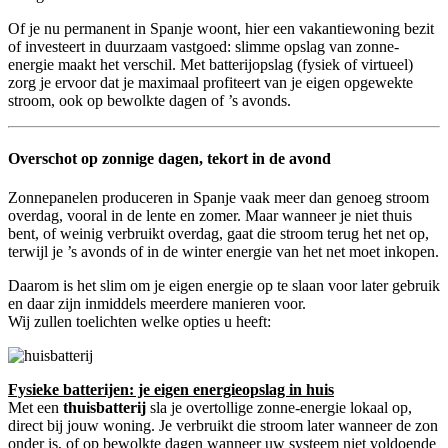
Of je nu permanent in Spanje woont, hier een vakantiewoning bezit
of investeert in duurzaam vastgoed: slimme opslag van zonne-
energie maakt het verschil. Met batterijopslag (fysiek of virtueel)
zorg je ervoor dat je maximaal profiteert van je eigen opgewekte
stroom, ook op bewolkte dagen of ’s avonds.
Overschot op zonnige dagen, tekort in de avond
Zonnepanelen produceren in Spanje vaak meer dan genoeg stroom
overdag, vooral in de lente en zomer. Maar wanneer je niet thuis
bent, of weinig verbruikt overdag, gaat die stroom terug het net op,
terwijl je ’s avonds of in de winter energie van het net moet inkopen.
Daarom is het slim om je eigen energie op te slaan voor later gebruik
en daar zijn inmiddels meerdere manieren voor.
Wij zullen toelichten welke opties u heeft:
Fysieke batterijen: je eigen energieopslag in huis
Met een
thuisbatterij
sla je overtollige zonne-energie lokaal op,
direct bij jouw woning. Je verbruikt die stroom later wanneer de zon
onder is, of op bewolkte dagen wanneer uw systeem niet voldoende