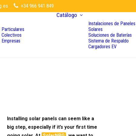
g.es
+34 966 941 849
Catálogo
Instalaciones de Paneles
Particulares
Solares
Colectivos
Soluciones de Baterías
Empresas
Sistema de Respaldo
Cargadores EV
Installing solar panels can seem like a
big step, especially if it’s your first time
going solar. At
SolarNRG
, we want to