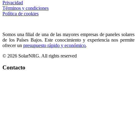
Privacidad
Términos y condiciones
Política de cookies
Somos una filial de una de las mayores empresas de paneles solares
de los Países Bajos. Este conocimiento y experiencia nos permite
ofrecer un
presupuesto rápido y económico
.
© 2026 SolarNRG.
All rights reserved
Contacto
+34 966 941 849
info@solarnrg.es
Carretera Nacional 332
Partida Cap Blanch 70-8
03590 Altea, España
Encuéntranos aquí
Sistemas de paneles solares